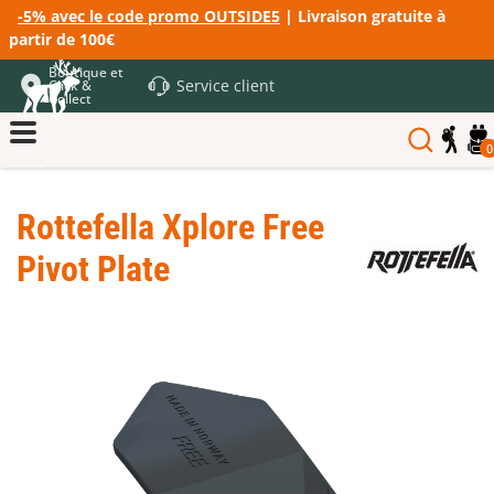
-5% avec le code promo OUTSIDE5
| Livraison gratuite à
partir de 100€
Boutique et
Service client
Click &
Collect
0
Rottefella Xplore Free
Pivot Plate