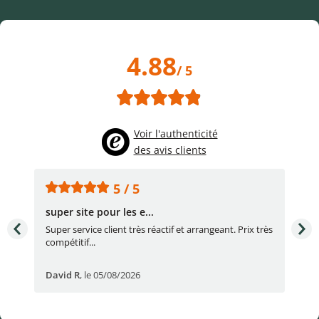
4.88
/ 5
Voir l'authenticité
des avis clients
5 / 5
super site pour les e...
Con
Super service client très réactif et arrangeant. Prix très
Con
compétitif...
réac
David R
,
le 05/08/2026
lau