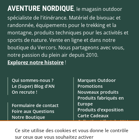
AVENTURE NORDIQUE
, le magasin outdoor
spécialiste de l'itinérance. Matériel de bivouac et
randonnée, équipements pour le trekking et la
montagne, produits techniques pour les activités et
sports de nature. Vente en ligne et dans notre
boutique du Vercors. Nous partageons avec vous,
notre passion du plein air depuis 2010.
Explorez notre histoire
!
Qui sommes-nous ?
Marques Outdoor
Le (Super) Blog d'AN
Promotions
On recrute !
Nouveaux produits
Produits fabriqués en
Europe
Formulaire de contact
Produits d'exposition
Foire aux Questions
Carte Cadeaux
Notre Boutique
Collection Lifestyle AN !
Click & Collect
Location de matériel
Ce site utilise des cookies et vous donne le contrôle
Service Professionnels
sur ceux que vous souhaitez activer