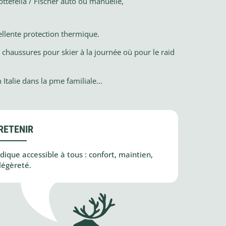
ttefella / Fischer auto ou manuelle,
llente protection thermique.
es chaussures pour skier à la journée où pour le raid
Italie dans la pme familiale...
RETENIR
ique accessible à tous : confort, maintien,
légèreté.