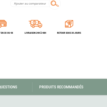
SwissPiranha
Wildseat
Ajouter au comparateur
Swix
Winnerwell
Woolpower
X-Trace
Yaktrax
ZlideOn
 EN 3X OU 4X
LIVRAISON 24H À 48H
RETOUR SOUS 30 JOURS
QUESTIONS
PRODUITS RECOMMANDÉS