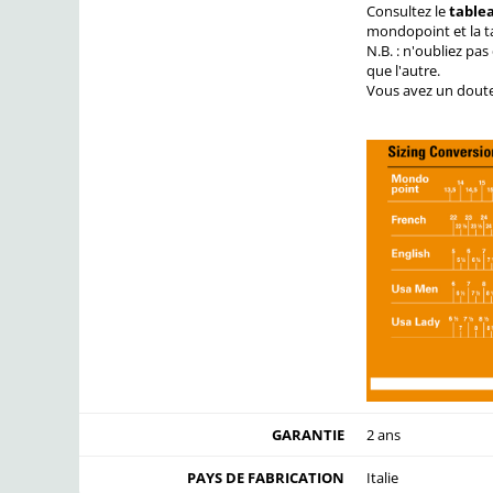
Consultez le
tablea
mondopoint et la ta
N.B. : n'oubliez pa
que l'autre.
Vous avez un doute s
GARANTIE
2 ans
PAYS DE FABRICATION
Italie