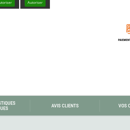
Les éditions La Belle Terre
utoriser
Autoriser
Lesovik
LifeStraw
s
Lifesystems
Grand Nord Grand Large
Lifeventure
Light My Fire
Lightload Towels
PAIEMENT
Lillsport
Liteway
Loksak
Lorpen
Lovi
Lowe Alpine
LuminAid
Lundhags
Luxe Outdoor
STIQUES
AVIS CLIENTS
VOS 
QUES