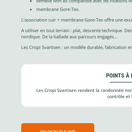
semelle Nnn Bc compatible avec les fixations Ro
membrane Gore-Tex.
L’association cuir + membrane Gore-Tex offre une exce
A utiliser en tout terrain : plat, descente technique. D
nordique. De la ballade aux parcours engagés...
Les Crispi Svartisen : un modèle durable, fabrication en 
POINTS À 
Les Crispi Svartisen rendent la randonnée nord
contrôle et 