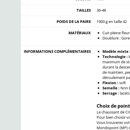
TAILLES
36-48
POIDS DE LA PAIRE
1900 g en taille 42
MATÉRIAUX
Cuir pleine fleu
Doublure : Gor
INFORMATIONS COMPLÉMENTAIRES
Modèle mixte 
Technologie :
l
maximum de stab
durant la descen
de maintien, pe
déroulement parf
Flexion :
soft
Semelle :
Nnn 
Serrage :
lacets
Choix de point
Le chaussant de Cris
Pour bien choisir v
Vous trouverez vot
Mondopoint (MP) co