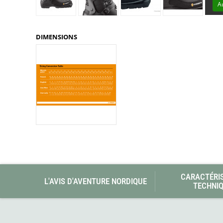
Glénat
A
Gorilla Glue
Gossamer Gear
Grabber Outdoor
DIMENSIONS
Granger's
Granite Gear
Gsi Outdoors
Gyldendal
CARACTÉRI
L'AVIS D'AVENTURE NORDIQUE
TECHNI