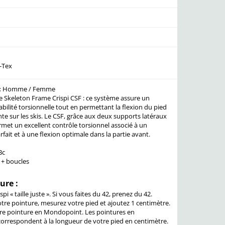
r
e-Tex
:
Homme / Femme
e Skeleton Frame Crispi CSF : ce système assure un
ilité torsionnelle tout en permettant la flexion du pied
te sur les skis. Le CSF, grâce aux deux supports latéraux
rmet un excellent contrôle torsionnel associé à un
ait et à une flexion optimale dans la partie avant.
Bc
 + boucles
ure :
pi « taille juste ». Si vous faites du 42, prenez du 42.
otre pointure, mesurez votre pied et ajoutez 1 centimètre.
re pointure en Mondopoint. Les pointures en
rrespondent à la longueur de votre pied en centimètre.